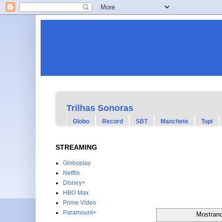
Trilhas Sonoras
Globo
Record
SBT
Manchete
Tupi
STREAMING
Globoplay
Netflix
Disney+
HBO Max
Prime Video
Paramount+
Mostran