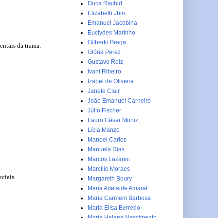
Duca Rachid
Elizabeth Jhin
Emanuel Jacobina
Euclydes Marinho
Gilberto Braga
entais da trama.
Glória Perez
Gustavo Reiz
Ivani Ribeiro
Izabel de Oliveira
Janete Clair
João Emanuel Carneiro
Júlio Fischer
Lauro César Muniz
Lícia Manzo
Manoel Carlos
Manuela Dias
Marcos Lazarini
Marcílio Moraes
ciais.
Margareth Boury
Maria Adelaide Amaral
Maria Carmem Barbosa
Maria Elisa Berredo
Maria Helena Nascimento