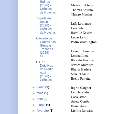
Ruínas
Maeve Jinkings
(2026) -
Créditos
Thomás Aquino
de Novelas
Thiago Martins
Jogada de
Risco
Luís Lobianco
(2026) -
Luís Salém
Créditos
Ramille Xavier
de Novelas
Lucas Leto
O Acerto de
Pedro Waddington
Contas das
Gêmeas
Trocadas
Leandro Firmino
(2026) -
Lorena Lima
Cr...
Ricardo Teodoro
D.P.A.:
Jéssica Marques
Detetives
Rhaisa Batista
do Prédio
Azul
Samuel Melo
(2026) -
Breno Ferreira
Créditos...
►
junho
(3)
Ingrid Gaigher
Letícia Vieira
►
maio
(5)
Cacá Ottoni
►
abril
(3)
Arieta Corrêa
►
março
(4)
Bruna Aiiso
Licínio Januário
►
fevereiro
(1)