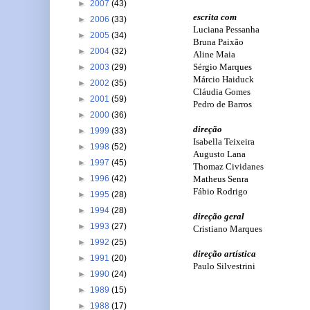
►
2007
(43)
escrita com
►
2006
(33)
Luciana Pessanha
►
2005
(34)
Bruna Paixão
►
2004
(32)
Aline Maia
Sérgio Marques
►
2003
(29)
Márcio Haiduck
►
2002
(35)
Cláudia Gomes
►
2001
(59)
Pedro de Barros
►
2000
(36)
direção
►
1999
(33)
Isabella Teixeira
►
1998
(52)
Augusto Lana
►
1997
(45)
Thomaz Cividanes
Matheus Senra
►
1996
(42)
Fábio Rodrigo
►
1995
(28)
►
1994
(28)
direção geral
►
1993
(27)
Cristiano Marques
►
1992
(25)
direção artística
►
1991
(20)
Paulo Silvestrini
►
1990
(24)
►
1989
(15)
►
1988
(17)