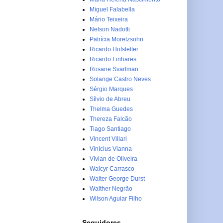
Miguel Falabella
Mário Teixeira
Nelson Nadotti
Patrícia Moretzsohn
Ricardo Hofstetter
Ricardo Linhares
Rosane Svartman
Solange Castro Neves
Sérgio Marques
Sílvio de Abreu
Thelma Guedes
Thereza Falcão
Tiago Santiago
Vincent Villari
Vinícius Vianna
Vívian de Oliveira
Walcyr Carrasco
Walter George Durst
Walther Negrão
Wilson Aguiar Filho
Seguidores