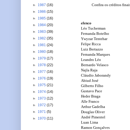
Confira os créditos fina
►
1987
(16)
►
1986
(15)
►
1985
(16)
elenco
►
1984
(20)
Léo Tucherman
►
1983
(39)
Fernanda Botelho
►
1982
(35)
Ywyzar Tentehar
Felipe Ricca
►
1981
(24)
Luiz Bertazzo
►
1980
(18)
Fernanda Marques
►
1979
(17)
Leandro Léo
Bernardo Velasco
►
1978
(22)
Najla Raja
►
1977
(16)
Cláudio Jaborandy
►
1976
(19)
Abiud José
►
1975
(21)
Gilberto Filho
Gustavo Pace
►
1974
(14)
Heder Braga
►
1973
(12)
Alle Franco
►
1972
(17)
Arthur Gadelha
Douglas Oliver
►
1971
(5)
André Pimentel
►
1970
(11)
Luan Lima
Ramon Gonçalves