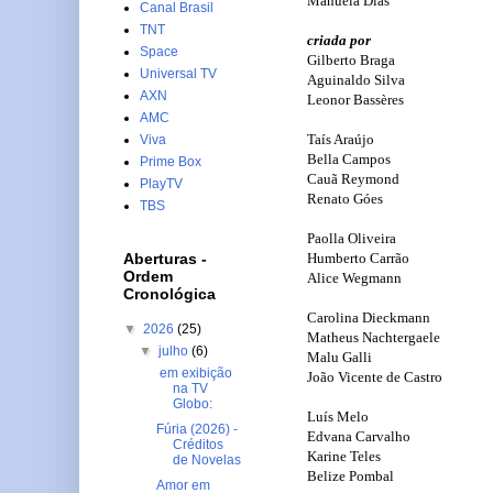
Manuela Dias
Canal Brasil
TNT
criada por
Space
Gilberto Braga
Universal TV
Aguinaldo Silva
AXN
Leonor Bassères
AMC
Taís Araújo
Viva
Bella Campos
Prime Box
Cauã Reymond
PlayTV
Renato Góes
TBS
Paolla Oliveira
Humberto Carrão
Aberturas -
Ordem
Alice Wegmann
Cronológica
Carolina Dieckmann
▼
2026
(25)
Matheus Nachtergaele
▼
julho
(6)
Malu Galli
em exibição
João Vicente de Castro
na TV
Globo:
Luís Melo
Fúria (2026) -
Edvana Carvalho
Créditos
Karine Teles
de Novelas
Belize Pombal
Amor em