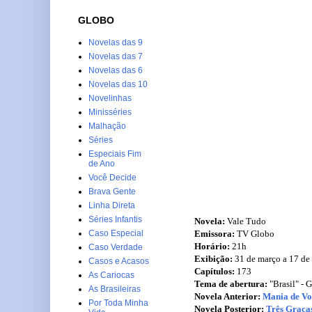
GLOBO
Novelas das 9
Novelas das 7
Novelas das 6
Novelas das 10
Novelinhas
Minisséries
Malhação
Séries
Especiais Fim
de Ano
Você Decide
Brava Gente
Linha Direta
Séries Infantis
Novela:
Vale Tudo
Emissora:
TV Globo
Caso Especial
Horário:
21h
Caso Verdade
Exibição:
31 de março a 17 de
Casos e Acasos
Capítulos:
173
As Cariocas
Tema de abertura:
"Brasil" - 
As Brasileiras
Novela Anterior:
Mania de Vo
Por Toda Minha
Novela Posterior:
Três Graça