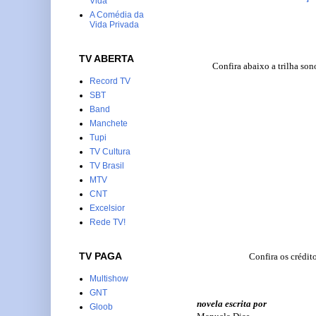
Vida
A Comédia da
Vida Privada
TV ABERTA
Confira abaixo a trilha so
Record TV
SBT
Band
Manchete
Tupi
TV Cultura
TV Brasil
MTV
CNT
Excelsior
Rede TV!
TV PAGA
Confira os crédit
Multishow
GNT
novela escrita por
Gloob