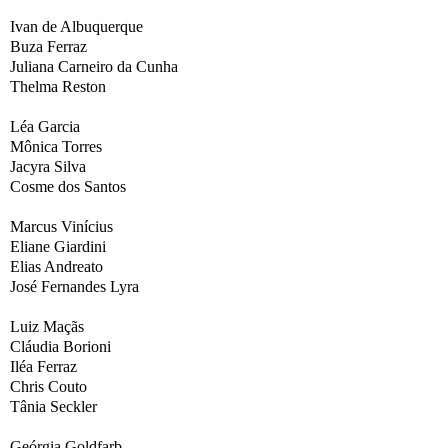
Ivan de Albuquerque
Buza Ferraz
Juliana Carneiro da Cunha
Thelma Reston
Léa Garcia
Mônica Torres
Jacyra Silva
Cosme dos Santos
Marcus Vinícius
Eliane Giardini
Elias Andreato
José Fernandes Lyra
Luiz Maçãs
Cláudia Borioni
Iléa Ferraz
Chris Couto
Tânia Seckler
Geórgia Goldfarb