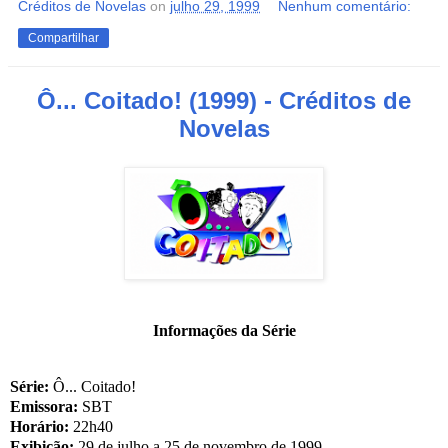
Créditos de Novelas
on
julho 29, 1999
Nenhum comentário:
Compartilhar
Ô... Coitado! (1999) - Créditos de
Novelas
Informações da Série
Série:
Ô... Coitado!
Emissora:
SBT
Horário:
22h40
Exibição:
29 de julho a 25 de novembro de 1999