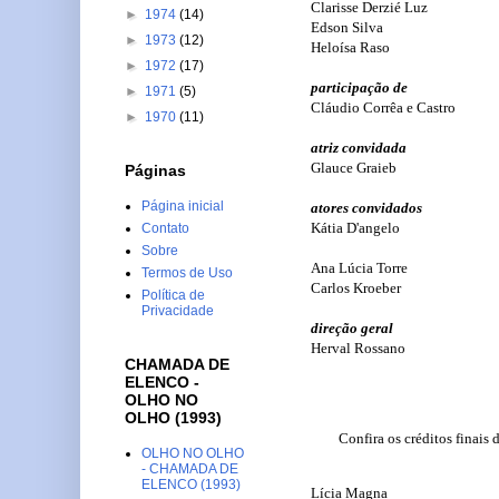
Clarisse Derzié Luz
►
1974
(14)
Edson Silva
►
1973
(12)
Heloísa Raso
►
1972
(17)
participação de
►
1971
(5)
Cláudio Corrêa e Castro
►
1970
(11)
atriz convidada
Glauce Graieb
Páginas
Página inicial
atores convidados
Kátia D'angelo
Contato
Sobre
Ana Lúcia Torre
Termos de Uso
Carlos Kroeber
Política de
Privacidade
direção geral
Herval Rossano
CHAMADA DE
ELENCO -
OLHO NO
OLHO (1993)
Confira os créditos finais
OLHO NO OLHO
- CHAMADA DE
ELENCO (1993)
Lícia Magna