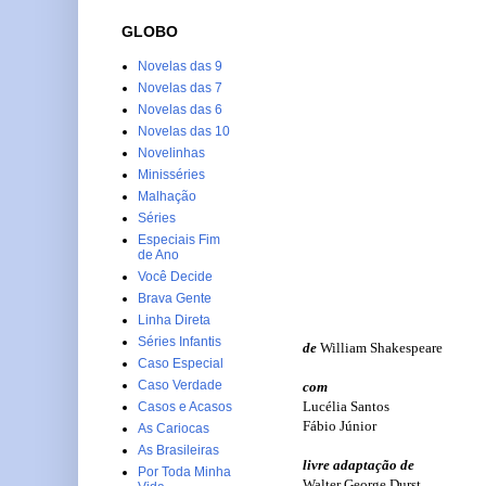
GLOBO
Novelas das 9
Novelas das 7
Novelas das 6
Novelas das 10
Novelinhas
Minisséries
Malhação
Séries
Especiais Fim
de Ano
Você Decide
Brava Gente
Linha Direta
Séries Infantis
de
William Shakespeare
Caso Especial
Caso Verdade
com
Lucélia Santos
Casos e Acasos
Fábio Júnior
As Cariocas
As Brasileiras
livre adaptação de
Por Toda Minha
Walter George Durst