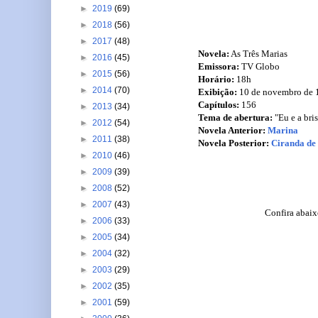
►
2019
(69)
►
2018
(56)
►
2017
(48)
Novela:
As Três Marias
►
2016
(45)
Emissora:
TV Globo
►
2015
(56)
Horário:
18h
►
2014
(70)
Exibição:
10 de novembro de 1
Capítulos:
156
►
2013
(34)
Tema de abertura:
"Eu e a bri
►
2012
(54)
Novela Anterior:
Marina
►
2011
(38)
Novela Posterior:
Ciranda de
►
2010
(46)
►
2009
(39)
►
2008
(52)
►
2007
(43)
C
onfira abaix
►
2006
(33)
►
2005
(34)
►
2004
(32)
►
2003
(29)
►
2002
(35)
►
2001
(59)