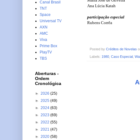
Maria José de Oliveira
Canal Brasil
Ana Lúcia Katah
TNT
Space
participação especial
Universal TV
Rubens Corrêa
AXN
AMC
Viva
Prime Box
Posted by
Créditos de Novelas
PlayTV
Labels:
1980
,
Caso Especial
,
Wal
TBS
Aberturas -
Ordem
A
Cronológica
►
2026
(25)
►
2025
(49)
►
2024
(63)
►
2023
(69)
►
2022
(55)
►
2021
(47)
►
2020
(58)