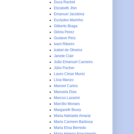
Duca Rachid
Elizabeth Jhin
Emanuel Jacobina
Euclydes Marinho
Gilberto Braga
Glória Perez
Gustavo Reiz
Ivani Ribeiro
Izabel de Oliveira
Janete Clair
João Emanuel Carneiro
Júlio Fischer
Lauro César Muniz
Lícia Manzo
Manoel Carlos
Manuela Dias
Marcos Lazarini
Marcílio Moraes
Margareth Boury
Maria Adelaide Amaral
Maria Carmem Barbosa
Maria Elisa Berredo
Maria Helena Nascimento