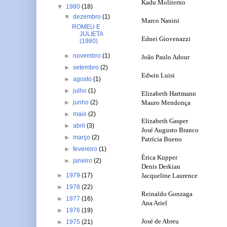
Kadu Moliterno
▼
1980
(18)
▼
dezembro
(1)
Marco Nanini
ROMEU E
JULIETA
Ednei Giovenazzi
(1980)
►
novembro
(1)
João Paulo Adour
►
setembro
(2)
Edwin Luisi
►
agosto
(1)
►
julho
(1)
Elizabeth Hartmann
Mauro Mendonça
►
junho
(2)
►
maio
(2)
Elizabeth Gasper
►
abril
(3)
José Augusto Branco
►
março
(2)
Patrícia Bueno
►
fevereiro
(1)
Érica Kupper
►
janeiro
(2)
Denis Derkian
Jacqueline Laurence
►
1979
(17)
►
1978
(22)
Reinaldo Gonzaga
►
1977
(16)
Ana Ariel
►
1976
(19)
José de Abreu
►
1975
(21)