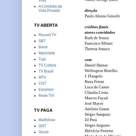
Vida
A Comédia da
direção
Vida Privada
Paulo Afonso Grisolli
TV ABERTA
créditos finais
atores convidados
Record TV
Ruth de Souza
SBT
Francisco Milani
Band
Theresa Amayo
Manchete
Tupi
com
Daniel Dantas
TV Cultura
Wellington Botelho
TV Brasil
J. D'angelo
MTV
Buza Ferraz
CNT
Luca de Castro
Excelsior
Cláudia Costa
Rede TV!
Marcos Fayad
José Mayer
Antônio Grassi
TV PAGA
Sérgio Sampaio
Zé Preá
Multishow
Sérgio Augusto
GNT
Helvécio Ferreira
Gloob