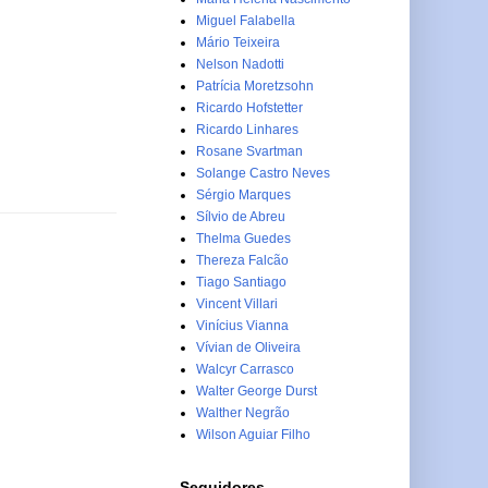
Miguel Falabella
Mário Teixeira
Nelson Nadotti
Patrícia Moretzsohn
Ricardo Hofstetter
Ricardo Linhares
Rosane Svartman
Solange Castro Neves
Sérgio Marques
Sílvio de Abreu
Thelma Guedes
Thereza Falcão
Tiago Santiago
Vincent Villari
Vinícius Vianna
Vívian de Oliveira
Walcyr Carrasco
Walter George Durst
Walther Negrão
Wilson Aguiar Filho
Seguidores