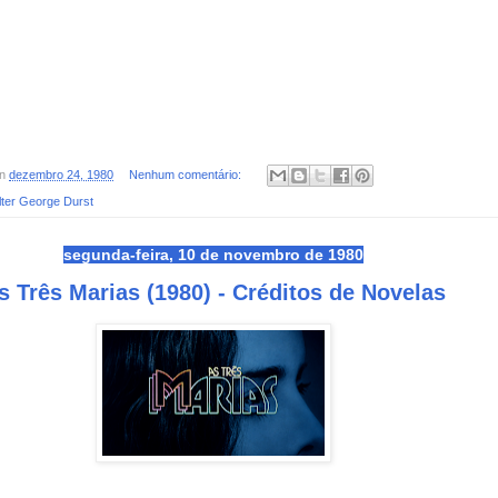
on
dezembro 24, 1980
Nenhum comentário:
ter George Durst
segunda-feira, 10 de novembro de 1980
s Três Marias (1980) - Créditos de Novelas