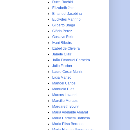
Duca Rachid
Elizabeth Jhin
Emanuel Jacobina
Euclydes Marinho
Gilberto Braga
Glória Perez
Gustavo Reiz
Ivani Ribeiro
Izabel de Oliveira
Janete Clair
João Emanuel Carneiro
Júlio Fischer
Lauro César Muniz
Lícia Manzo
Manoel Carlos
Manuela Dias
Marcos Lazarini
Marcílio Moraes
Margareth Boury
Maria Adelaide Amaral
Maria Carmem Barbosa
Maria Elisa Berredo
Maria Helena Nascimento