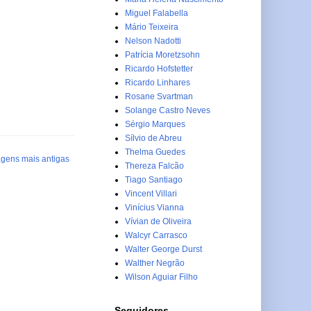
Miguel Falabella
Mário Teixeira
Nelson Nadotti
Patrícia Moretzsohn
Ricardo Hofstetter
Ricardo Linhares
Rosane Svartman
Solange Castro Neves
Sérgio Marques
Sílvio de Abreu
Thelma Guedes
gens mais antigas
Thereza Falcão
Tiago Santiago
Vincent Villari
Vinícius Vianna
Vívian de Oliveira
Walcyr Carrasco
Walter George Durst
Walther Negrão
Wilson Aguiar Filho
Seguidores