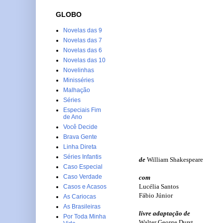
GLOBO
Novelas das 9
Novelas das 7
Novelas das 6
Novelas das 10
Novelinhas
Minisséries
Malhação
Séries
Especiais Fim
de Ano
Você Decide
Brava Gente
Linha Direta
Séries Infantis
de
William Shakespeare
Caso Especial
Caso Verdade
com
Lucélia Santos
Casos e Acasos
Fábio Júnior
As Cariocas
As Brasileiras
livre adaptação de
Por Toda Minha
Walter George Durst