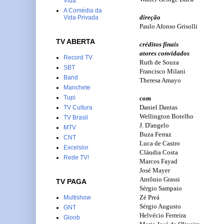
Vida
A Comédia da
direção
Vida Privada
Paulo Afonso Grisolli
TV ABERTA
créditos finais
atores convidados
Record TV
Ruth de Souza
SBT
Francisco Milani
Band
Theresa Amayo
Manchete
Tupi
com
Daniel Dantas
TV Cultura
Wellington Botelho
TV Brasil
J. D'angelo
MTV
Buza Ferraz
CNT
Luca de Castro
Excelsior
Cláudia Costa
Rede TV!
Marcos Fayad
José Mayer
Antônio Grassi
TV PAGA
Sérgio Sampaio
Zé Preá
Multishow
Sérgio Augusto
GNT
Helvécio Ferreira
Gloob