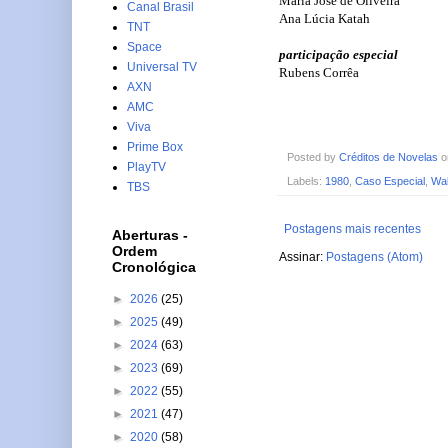
Maria José de Oliveira
Canal Brasil
Ana Lúcia Katah
TNT
Space
participação especial
Universal TV
Rubens Corrêa
AXN
AMC
Viva
Prime Box
Posted by
Créditos de Novelas
PlayTV
Labels:
1980
,
Caso Especial
,
Wal
TBS
Postagens mais recentes
Aberturas -
Ordem
Assinar:
Postagens (Atom)
Cronológica
►
2026
(25)
►
2025
(49)
►
2024
(63)
►
2023
(69)
►
2022
(55)
►
2021
(47)
►
2020
(58)