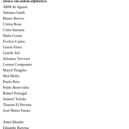
elenco em ordem alfabética
ABM de Aguiar
Adriano Garib
Bruno Breves
Cíntia Rosa
Clara Santana
Darla Costta
Evelyn Castro
Gisele Fróes
Giselle Itié
Julianne Trevisol
Lorena Comparato
Maytê Piragibe
Miá Mello
Paulo Reis
Pedro Benevides
Rafael Portugal
Samuel Toledo
Thauan El Pavuna
José Mário Farias
Amin Khader
Eduardo Ravena