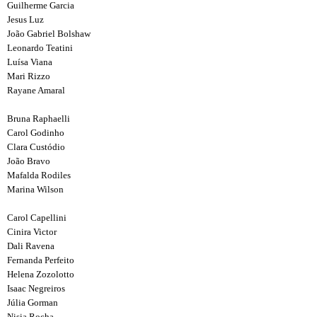
Guilherme Garcia
Jesus Luz
João Gabriel Bolshaw
Leonardo Teatini
Luísa Viana
Mari Rizzo
Rayane Amaral
Bruna Raphaelli
Carol Godinho
Clara Custódio
João Bravo
Mafalda Rodiles
Marina Wilson
Carol Capellini
Cinira Victor
Dali Ravena
Fernanda Perfeito
Helena Zozolotto
Isaac Negreiros
Júlia Gorman
Nisia Rocha