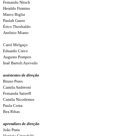
Fernando Nitsch
Heraldo Firmino
Marco Biglia
Paulah Gauss
Érico Theobaldo
Antônio Miano
Carol Melgaço
Eduardo Cravo
Augusto Pompeo
Inaê Bartoli Azevedo
assistentes de direção
Bruno Peres
Camila Andreoni
Fernanda Satierff
Camila Nicodemos
Paula Costa
Bea Ribas
aprendizes de direção
João Prata
Victória Cristofolli