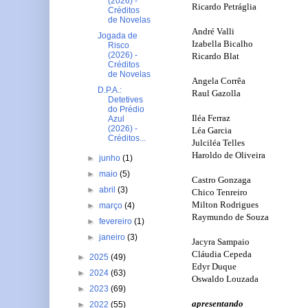
(2026) -
Ricardo Petráglia
Créditos
de Novelas
André Valli
Jogada de
Izabella Bicalho
Risco
(2026) -
Ricardo Blat
Créditos
de Novelas
Angela Corrêa
D.P.A.:
Raul Gazolla
Detetives
do Prédio
Iléa Ferraz
Azul
(2026) -
Léa Garcia
Créditos...
Julciléa Telles
Haroldo de Oliveira
►
junho
(1)
►
maio
(5)
Castro Gonzaga
►
abril
(3)
Chico Tenreiro
Milton Rodrigues
►
março
(4)
Raymundo de Souza
►
fevereiro
(1)
►
janeiro
(3)
Jacyra Sampaio
Cláudia Cepeda
►
2025
(49)
Edyr Duque
►
2024
(63)
Oswaldo Louzada
►
2023
(69)
apresentando
►
2022
(55)