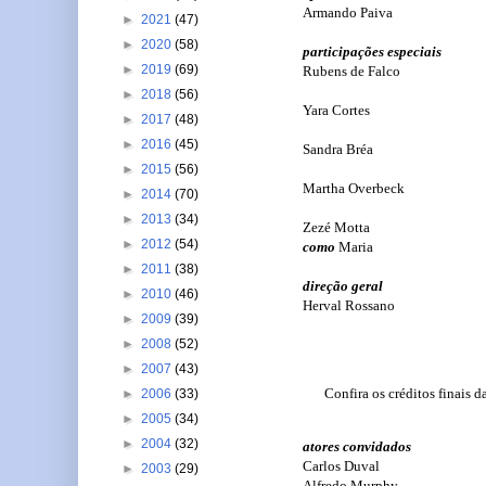
Armando Paiva
►
2021
(47)
►
2020
(58)
participações especiais
►
2019
(69)
Rubens de Falco
►
2018
(56)
Yara Cortes
►
2017
(48)
►
2016
(45)
Sandra Bréa
►
2015
(56)
Martha Overbeck
►
2014
(70)
►
2013
(34)
Zezé Motta
►
2012
(54)
como
Maria
►
2011
(38)
direção geral
►
2010
(46)
Herval Rossano
►
2009
(39)
►
2008
(52)
►
2007
(43)
Confira os créditos finais 
►
2006
(33)
►
2005
(34)
►
2004
(32)
atores convidados
Carlos Duval
►
2003
(29)
Alfredo Murphy