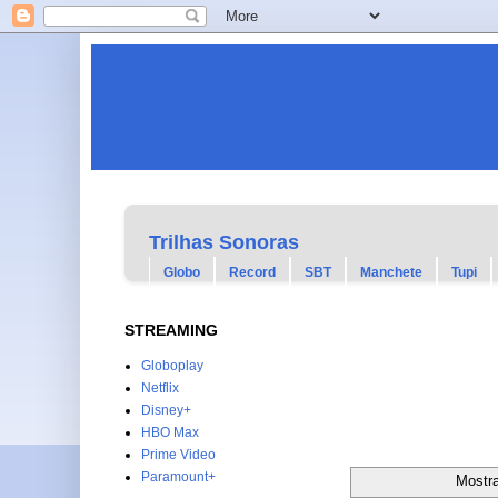
Trilhas Sonoras
Globo
Record
SBT
Manchete
Tupi
STREAMING
Globoplay
Netflix
Disney+
HBO Max
Prime Video
Paramount+
Mostr