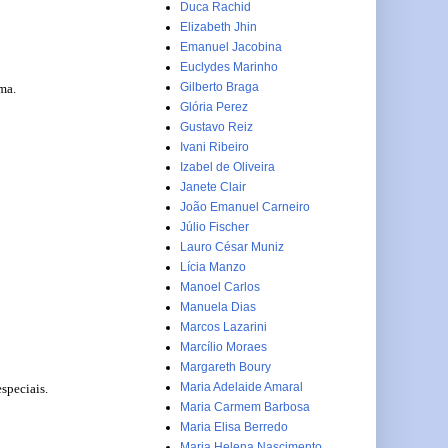
Duca Rachid
Elizabeth Jhin
Emanuel Jacobina
Euclydes Marinho
Gilberto Braga
ma.
Glória Perez
Gustavo Reiz
Ivani Ribeiro
Izabel de Oliveira
Janete Clair
João Emanuel Carneiro
Júlio Fischer
Lauro César Muniz
Lícia Manzo
Manoel Carlos
Manuela Dias
Marcos Lazarini
Marcílio Moraes
Margareth Boury
Maria Adelaide Amaral
speciais.
Maria Carmem Barbosa
Maria Elisa Berredo
Maria Helena Nascimento