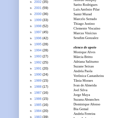
►
2002
(35)
Sarito Rodrigues
►
2001
(59)
Luís Antônio Pilar
Samir Murad
►
2000
(36)
Marcelo Serrado
►
1999
(33)
Thiago Justino
►
1998
(52)
Clemente Viscaíno
►
1997
(45)
Marcus Vinícius
Serafim Gonzalez
►
1996
(42)
►
1995
(28)
elenco de apoio
►
1994
(28)
Monique Alves
►
1993
(27)
Márcia Britto
Adriana Saliturno
►
1992
(25)
Suzane Seixas
►
1991
(20)
Andréa Paola
►
1990
(24)
Verônica Castanheira
Tânia Moraes
►
1989
(15)
Ivan de Almeida
►
1988
(17)
Joel Silva
►
1987
(16)
Jorge Maya
►
1986
(15)
Suzana Abranches
Dominique Afonso
►
1985
(16)
Bia Gemal
►
1984
(20)
Andréa Ferreira
►
1983
(39)