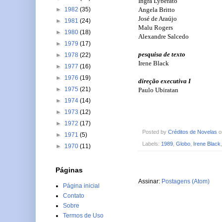
Ingra Lyberato
Angela Britto
►
1982
(35)
José de Araújo
►
1981
(24)
Malu Rogers
►
1980
(18)
Alexandre Salcedo
►
1979
(17)
pesquisa de texto
►
1978
(22)
Irene Black
►
1977
(16)
►
1976
(19)
direção executiva I
►
1975
(21)
Paulo Ubiratan
►
1974
(14)
►
1973
(12)
►
1972
(17)
Posted by
Créditos de Novelas
►
1971
(5)
Labels:
1989
,
Globo
,
Irene Black
►
1970
(11)
Páginas
Assinar:
Postagens (Atom)
Página inicial
Contato
Sobre
Termos de Uso