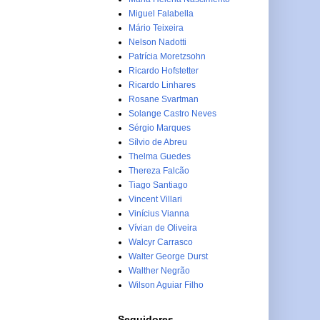
Miguel Falabella
Mário Teixeira
Nelson Nadotti
Patrícia Moretzsohn
Ricardo Hofstetter
Ricardo Linhares
Rosane Svartman
Solange Castro Neves
Sérgio Marques
Sílvio de Abreu
Thelma Guedes
Thereza Falcão
Tiago Santiago
Vincent Villari
Vinícius Vianna
Vívian de Oliveira
Walcyr Carrasco
Walter George Durst
Walther Negrão
Wilson Aguiar Filho
Seguidores