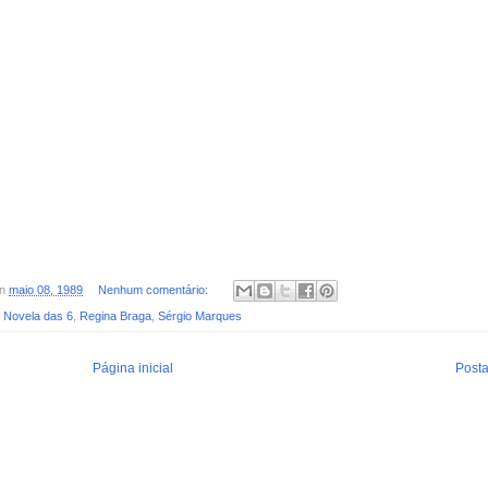
on
maio 08, 1989
Nenhum comentário:
,
Novela das 6
,
Regina Braga
,
Sérgio Marques
Página inicial
Posta