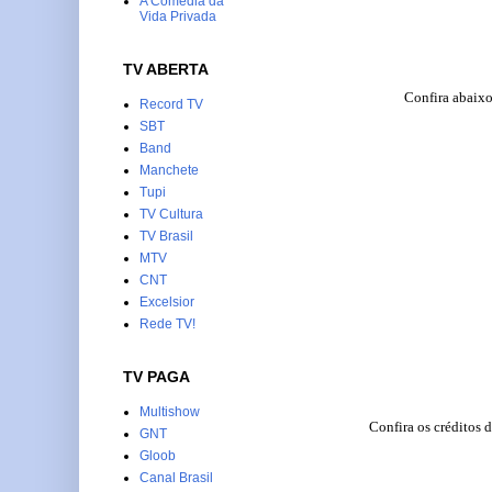
A Comédia da
Vida Privada
TV ABERTA
C
onfira abaix
Record TV
SBT
Band
Manchete
Tupi
TV Cultura
TV Brasil
MTV
CNT
Excelsior
Rede TV!
TV PAGA
Multishow
Confira os créditos 
GNT
Gloob
Canal Brasil