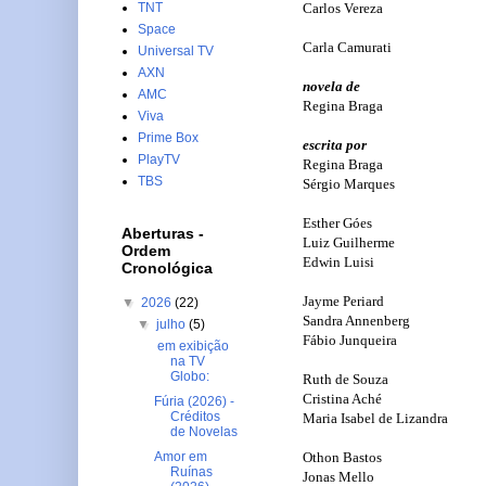
Carlos Vereza
TNT
Space
Carla Camurati
Universal TV
AXN
novela de
AMC
Regina Braga
Viva
Prime Box
escrita por
PlayTV
Regina Braga
TBS
Sérgio Marques
Esther Góes
Aberturas -
Luiz Guilherme
Ordem
Edwin Luisi
Cronológica
Jayme Periard
▼
2026
(22)
Sandra Annenberg
▼
julho
(5)
Fábio Junqueira
em exibição
na TV
Globo:
Ruth de Souza
Cristina Aché
Fúria (2026) -
Créditos
Maria Isabel de Lizandra
de Novelas
Othon Bastos
Amor em
Ruínas
Jonas Mello