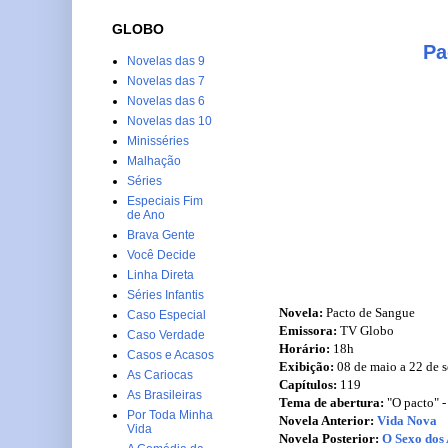
GLOBO
Pa
Novelas das 9
Novelas das 7
Novelas das 6
Novelas das 10
Minisséries
Malhação
Séries
Especiais Fim
de Ano
Brava Gente
Você Decide
Linha Direta
Séries Infantis
Novela:
Pacto de Sangue
Caso Especial
Emissora:
TV Globo
Caso Verdade
Horário:
18h
Casos e Acasos
Exibição:
08 de maio a 22 de 
As Cariocas
Capítulos:
119
As Brasileiras
Tema de abertura:
"O pacto" -
Por Toda Minha
Novela Anterior:
Vida Nova
Vida
Novela Posterior:
O Sexo dos 