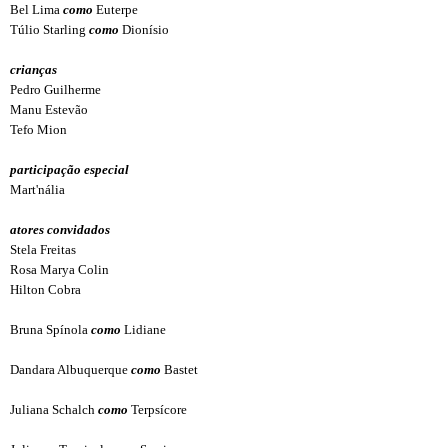
Bel Lima
como
Euterpe
Túlio Starling
como
Dionísio
crianças
Pedro Guilherme
Manu Estevão
Tefo Mion
participação especial
Mart'nália
atores convidados
Stela Freitas
Rosa Marya Colin
Hilton Cobra
Bruna Spínola
como
Lidiane
Dandara Albuquerque
como
Bastet
Juliana Schalch
como
Terpsícore