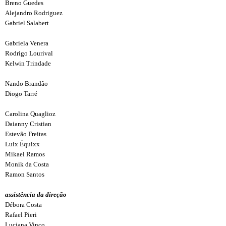
Breno Guedes
Alejandro Rodriguez
Gabriel Salabert
Gabriela Venera
Rodrigo Lourival
Kelwin Trindade
Nando Brandão
Diogo Tarré
Carolina Quaglioz
Daianny Cristian
Estevão Freitas
Luix Équixx
Mikael Ramos
Monik da Costa
Ramon Santos
assistência da direção
Débora Costa
Rafael Pieri
Luciana Vinco