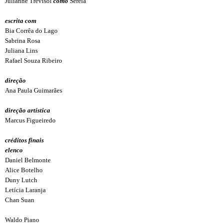
Julianne Trevisol
como
Sereia
escrita com
Bia Corrêa do Lago
Sabrina Rosa
Juliana Lins
Rafael Souza Ribeiro
direção
Ana Paula Guimarães
direção artística
Marcus Figueiredo
créditos finais
elenco
Daniel Belmonte
Alice Botelho
Duny Lutch
Letícia Laranja
Chan Suan
Waldo Piano