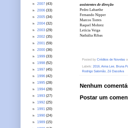
►
2007
(43)
assistentes de direção
Pedro Labarthe
►
2006
(33)
Fernando Nipper
►
2005
(34)
Marcos Torres
►
2004
(32)
Raquel Mohrez
Letícia Veiga
►
2003
(29)
Nathália Ribas
►
2002
(35)
►
2001
(59)
►
2000
(36)
►
1999
(33)
Posted by
Créditos de Novelas
►
1998
(52)
Labels:
2016
,
Anna Lee
,
Bruna P
►
1997
(45)
Rodrigo Salomão
,
Zé Dassilva
►
1996
(42)
►
1995
(28)
Nenhum comentár
►
1994
(28)
►
1993
(27)
Postar um comen
►
1992
(25)
►
1991
(20)
►
1990
(24)
►
1989
(15)