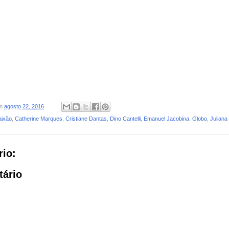
on
agosto 22, 2016
aixão
,
Catherine Marques
,
Cristiane Dantas
,
Dino Cantelli
,
Emanuel Jacobina
,
Globo
,
Juliana
io:
tário