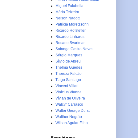
Miguel Falabella
Mário Teixeira
Nelson Nadotti
Patrícia Moretzsohn
Ricardo Hofstetter
Ricardo Linhares
Rosane Svartman
Solange Castro Neves
Sérgio Marques
Sílvio de Abreu
Thelma Guedes
Thereza Falcão
Tiago Santiago
Vincent Villari
Vinícius Vianna
Vívian de Oliveira
Walcyr Carrasco
Walter George Durst
Walther Negrão
Wilson Aguiar Filho
Seguidores