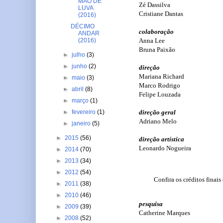
MÃO DE
Zé Dassilva
LUVA
Cristiane Dantas
(2016)
DÉCIMO
colaboração
ANDAR
(2016)
Anna Lee
Bruna Paixão
►
julho
(3)
►
junho
(2)
direção
Mariana Richard
►
maio
(3)
Marco Rodrig
o
►
abril
(8)
Felipe Louzada
►
março
(1)
►
fevereiro
(1)
direção geral
Adriano Melo
►
janeiro
(5)
►
2015
(56)
direção artística
Leonardo Nogueira
►
2014
(70)
►
2013
(34)
►
2012
(54)
Confira os créditos finai
►
2011
(38)
►
2010
(46)
pesquisa
►
2009
(39)
Catherine Marques
►
2008
(52)