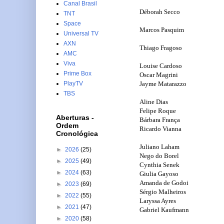
Canal Brasil
Déborah Secco
TNT
Space
Marcos Pasquim
Universal TV
AXN
Thiago Fragoso
AMC
Viva
Louise Cardoso
Prime Box
Oscar Magrini
PlayTV
Jayme Matarazzo
TBS
Aline Dias
Felipe Roque
Aberturas -
Bárbara França
Ordem
Ricardo Vianna
Cronológica
Juliano Laham
►
2026
(25)
Nego do Borel
►
2025
(49)
Cynthia Senek
►
2024
(63)
Giulia Gayoso
Amanda de Godoi
►
2023
(69)
Sérgio Malheiros
►
2022
(55)
Laryssa Ayres
►
2021
(47)
Gabriel Kaufmann
►
2020
(58)