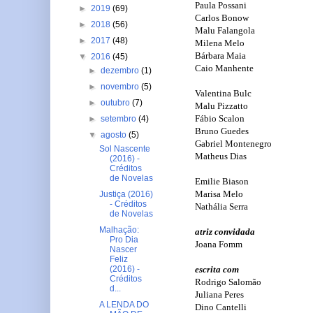
Paula Possani
►
2019
(69)
Carlos Bonow
►
2018
(56)
Malu Falangola
►
2017
(48)
Milena Melo
Bárbara Maia
▼
2016
(45)
Caio Manhente
►
dezembro
(1)
►
novembro
(5)
Valentina Bulc
►
outubro
(7)
Malu Pizzatto
Fábio Scalon
►
setembro
(4)
Bruno Guedes
▼
agosto
(5)
Gabriel Montenegro
Sol Nascente
Matheus Dias
(2016) -
Créditos
de Novelas
Emilie Biason
Marisa Melo
Justiça (2016)
- Créditos
Nathália Serra
de Novelas
Malhação:
atriz convidada
Pro Dia
Joana Fomm
Nascer
Feliz
(2016) -
escrita com
Créditos
Rodrigo Salomão
d...
Juliana Peres
A LENDA DO
Dino Cantelli