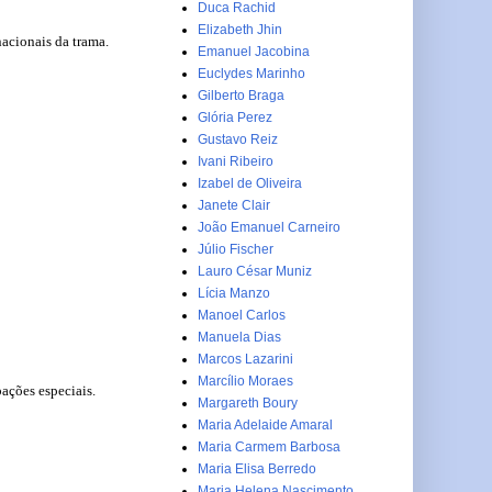
Duca Rachid
Elizabeth Jhin
nacionais da trama.
Emanuel Jacobina
Euclydes Marinho
Gilberto Braga
Glória Perez
Gustavo Reiz
Ivani Ribeiro
Izabel de Oliveira
Janete Clair
João Emanuel Carneiro
Júlio Fischer
Lauro César Muniz
Lícia Manzo
Manoel Carlos
Manuela Dias
Marcos Lazarini
Marcílio Moraes
pações especiais.
Margareth Boury
Maria Adelaide Amaral
Maria Carmem Barbosa
Maria Elisa Berredo
Maria Helena Nascimento