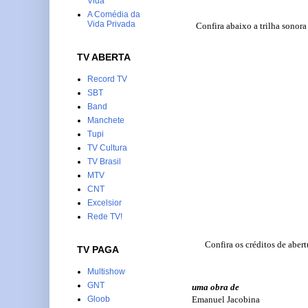
Vida
A Comédia da
Vida Privada
C
onfira abaixo a trilha sonor
TV ABERTA
Record TV
SBT
Band
Manchete
Tupi
TV Cultura
TV Brasil
MTV
CNT
Excelsior
Rede TV!
Confira os créditos de abe
TV PAGA
Multishow
GNT
uma obra de
Gloob
Emanuel Jacobina