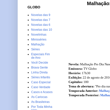
Malhação:
GLOBO
Novelas das 9
Novelas das 7
Novelas das 6
Novelas das 10
Novelinhas
Minisséries
Malhação
Séries
Especiais Fim
de Ano
Você Decide
Novela:
Malhação Pro Dia Nasc
Brava Gente
Emissora:
TV Globo
Linha Direta
Horário:
17h30
Exibição:
22 de agosto de 201
Séries Infantis
Capítulos:
180
Caso Especial
Tema de abertura:
"Pro dia nas
Caso Verdade
Temporada Anterior:
Malhaçã
Casos e Acasos
Temporada Posterior:
Malhaç
As Cariocas
As Brasileiras
Por Toda Minha