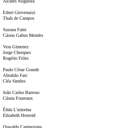
Alcides Nogueira
Ednei Giovenazzi
Thaís de Campos
Suzana Faini
Cássio Gabus Mendes
Vera Gimenez
Jorge Cherques
Rogério Fróes
Paulo César Grande
Abrahão Farc
Cléa Simões
João Carlos Barroso
Cássia Foureaux
Élida L'astorina
Elizabeth Henreid
Oswaldo Campozana