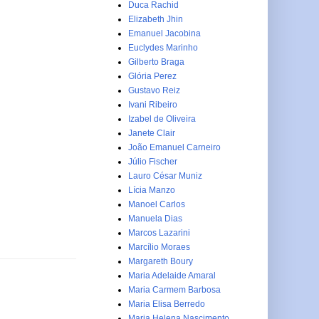
Duca Rachid
Elizabeth Jhin
Emanuel Jacobina
Euclydes Marinho
Gilberto Braga
Glória Perez
Gustavo Reiz
Ivani Ribeiro
Izabel de Oliveira
Janete Clair
João Emanuel Carneiro
Júlio Fischer
Lauro César Muniz
Lícia Manzo
Manoel Carlos
Manuela Dias
Marcos Lazarini
Marcílio Moraes
Margareth Boury
Maria Adelaide Amaral
Maria Carmem Barbosa
Maria Elisa Berredo
Maria Helena Nascimento