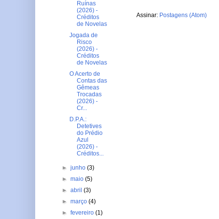
Ruínas
(2026) -
Assinar:
Postagens (Atom)
Créditos
de Novelas
Jogada de
Risco
(2026) -
Créditos
de Novelas
O Acerto de
Contas das
Gêmeas
Trocadas
(2026) -
Cr...
D.P.A.:
Detetives
do Prédio
Azul
(2026) -
Créditos...
►
junho
(3)
►
maio
(5)
►
abril
(3)
►
março
(4)
►
fevereiro
(1)