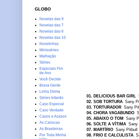
GLOBO
Novelas das 9
Novelas das 7
Novelas das 6
Novelas das 10
Novelinhas
Minisséries
Malhação
Séries
Especiais Fim
de Ano
Você Decide
Brava Gente
Linha Direta
01. DELICIOUS BAR GIRL
Séries Infantis
02. SOB TORTURA
Sany Pi
Caso Especial
03. TORTURADOR
Sany Pit
Caso Verdade
04. CHORA VAGABUNDO
S
Casos e Acasos
05. ABAIXO O TOM
Sany Pi
As Cariocas
06. SOLTE A VÍTIMA
Sany 
As Brasileiras
07. MARTÍRIO
Sany Pitbull
08. FRIO E CALCULISTA
S
Por Toda Minha