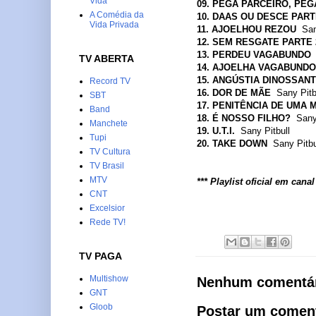
Vida
09. PEGA PARCEIRO, PEG
A Comédia da
10. DAAS OU DESCE PART
Vida Privada
11. AJOELHOU REZOU
San
12. SEM RESGATE PARTE 
13. PERDEU VAGABUNDO
TV ABERTA
14. AJOELHA VAGABUNDO
15. ANGÚSTIA DINOSSAN
Record TV
16. DOR DE MÃE
Sany Pitb
SBT
17. PENITÊNCIA DE UMA 
Band
18. É NOSSO FILHO?
Sany
Manchete
19. U.T.I.
Sany Pitbull
Tupi
20. TAKE DOWN
Sany Pitbu
TV Cultura
TV Brasil
MTV
*** Playlist oficial em cana
CNT
Excelsior
Rede TV!
TV PAGA
Multishow
Nenhum comentár
GNT
Gloob
Postar um comen