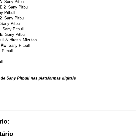
A
Sany Pitbull
E 2
Sany Pitbull
y Pitbull
2
Sany Pitbull
Sany Pitbull
Sany Pitbull
TE
Sany Pitbull
ull & Hiroshi Mizutani
MÃE
Sany Pitbull
 Pitbull
ll
l de Sany Pitbull nas plataformas digitais
io:
tário