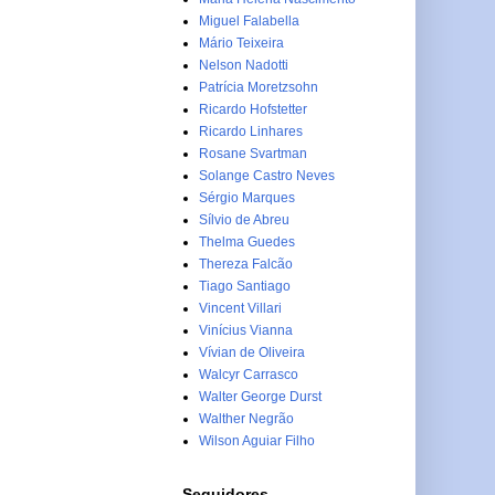
Miguel Falabella
Mário Teixeira
Nelson Nadotti
Patrícia Moretzsohn
Ricardo Hofstetter
Ricardo Linhares
Rosane Svartman
Solange Castro Neves
Sérgio Marques
Sílvio de Abreu
Thelma Guedes
Thereza Falcão
Tiago Santiago
Vincent Villari
Vinícius Vianna
Vívian de Oliveira
Walcyr Carrasco
Walter George Durst
Walther Negrão
Wilson Aguiar Filho
Seguidores