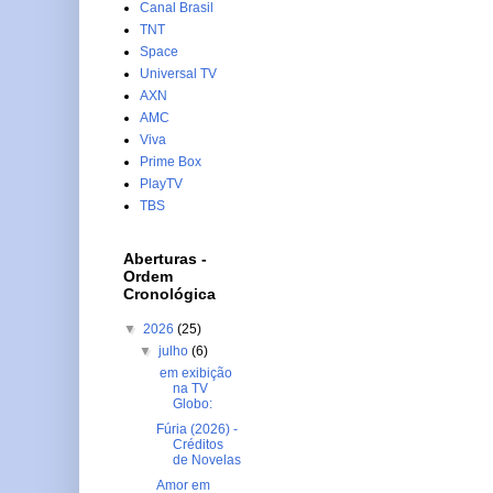
Canal Brasil
TNT
Space
Universal TV
AXN
AMC
Viva
Prime Box
PlayTV
TBS
Aberturas -
Ordem
Cronológica
▼
2026
(25)
▼
julho
(6)
em exibição
na TV
Globo:
Fúria (2026) -
Créditos
de Novelas
Amor em